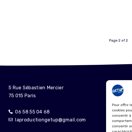
Page 2 of 2
ME
5 Rue Sébastien Mercier
75 015 Paris
POL
Pour offrir 
cookies pou
06 58 55 04 68
consentir à
laproductiongetup@gmail.com
comportemen
consentir o
caractérist