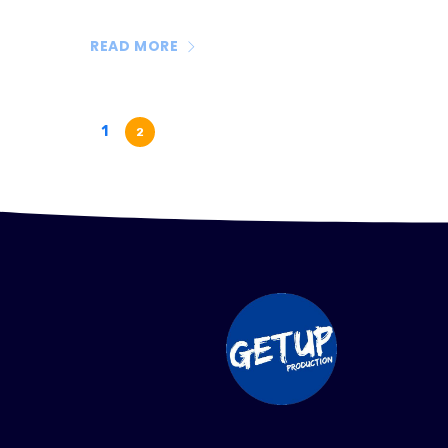
READ MORE
1
2