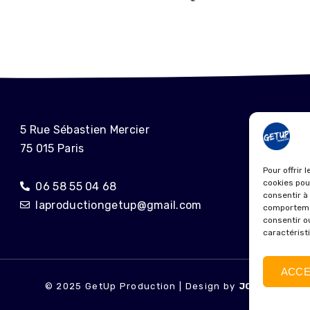
ME
5 Rue Sébastien Mercier
75 015 Paris
POL
Pour offrir 
cookies pou
06 58 55 04 68
consentir à
laproductiongetup@gmail.com
comportemen
consentir o
caractérist
ACCE
© 2025 GetUp Production | Design by
JONE