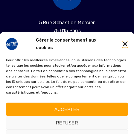
5 Rue Sébastien Mercier
75 015 Paris
Gérer le consentement aux
06 58 55 04 68
cookies
laproductiongetup@gmail.com
Pour offrir les meilleures expériences, nous utilisons des technologies
telles que les cookies pour stocker et/ou accéder aux informations
MENTIONS LÉGALES
des appareils. Le fait de consentir à ces technologies nous permettra
de traiter des données telles que le comportement de navigation ou
les ID uniques sur ce site. Le fait de ne pas consentir ou de retirer son
POLITIQUE DE COOKIES (UE)
consentement peut avoir un effet négatif sur certaines
caractéristiques et fonctions.
ACCEPTER
REFUSER