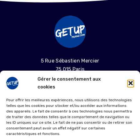
5 Rue Sébastien Mercier
75 015 Paris
Gérer le consentement aux
06 58 55 04 68
cookies
laproductiongetup@gmail.com
Pour offrir les meilleures expériences, nous utilisons des technologies
telles que les cookies pour stocker et/ou accéder aux informations
MENTIONS LÉGALES
des appareils. Le fait de consentir à ces technologies nous permettra
de traiter des données telles que le comportement de navigation ou
les ID uniques sur ce site. Le fait de ne pas consentir ou de retirer son
POLITIQUE DE COOKIES (UE)
consentement peut avoir un effet négatif sur certaines
caractéristiques et fonctions.