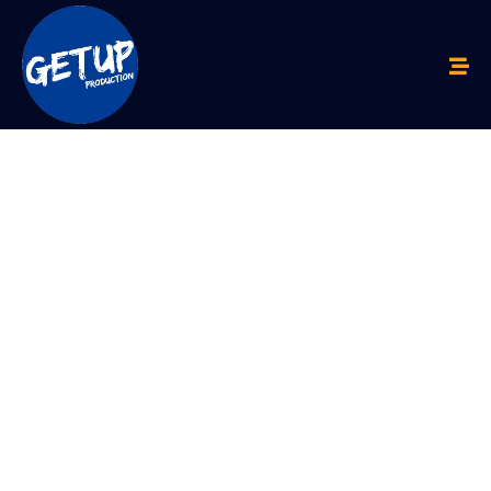
GRAND
OPENIN
G