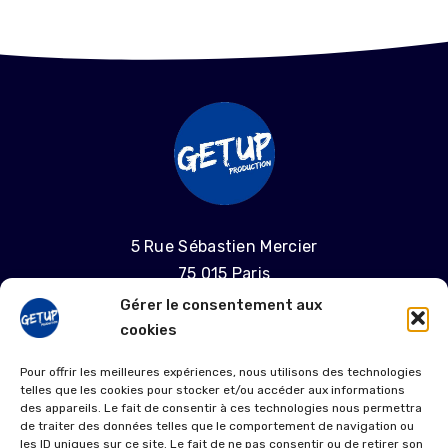
5 Rue Sébastien Mercier
75 015 Paris
Gérer le consentement aux
06 58 55 04 68
cookies
laproductiongetup@gmail.com
Pour offrir les meilleures expériences, nous utilisons des technologies
telles que les cookies pour stocker et/ou accéder aux informations
MENTIONS LÉGALES
des appareils. Le fait de consentir à ces technologies nous permettra
de traiter des données telles que le comportement de navigation ou
les ID uniques sur ce site. Le fait de ne pas consentir ou de retirer son