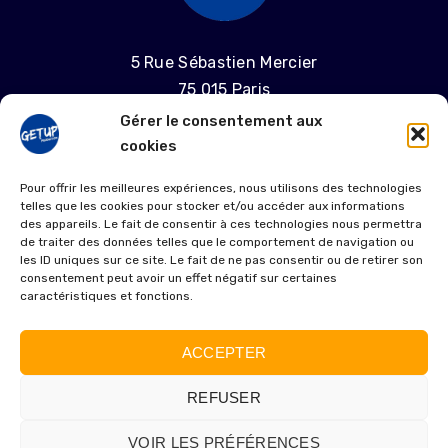
5 Rue Sébastien Mercier
75 015 Paris
Gérer le consentement aux
06 58 55 04 68
cookies
laproductiongetup@gmail.com
Pour offrir les meilleures expériences, nous utilisons des technologies
telles que les cookies pour stocker et/ou accéder aux informations
MENTIONS LÉGALES
des appareils. Le fait de consentir à ces technologies nous permettra
de traiter des données telles que le comportement de navigation ou
les ID uniques sur ce site. Le fait de ne pas consentir ou de retirer son
POLITIQUE DE COOKIES (UE)
consentement peut avoir un effet négatif sur certaines
caractéristiques et fonctions.
ACCEPTER
REFUSER
VOIR LES PRÉFÉRENCES
© 2025 GetUp Production | Design by
JONE