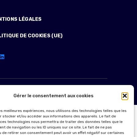
NTIONS LÉGALES
ITIQUE DE COOKIES (UE)
Gérer le consentement aux cookies
les meilleures expériences, nous utilisons des technologies telles que les
r stocker et/ou accéder aux informations des appareils. Le fait de
 ces technologies nous permettra de traiter des données telles que le
t de navigation ou les ID uniques sur ce site. Le fait de ne pas
u de retirer son consentement peut avoir un effet négatif sur certaines