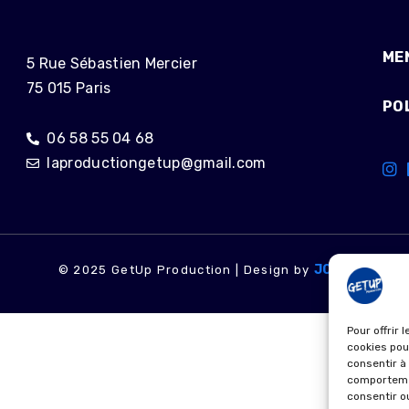
ME
5 Rue Sébastien Mercier
75 015 Paris
POL
06 58 55 04 68
laproductiongetup@gmail.com
JONE
© 2025 GetUp Production | Design by
Pour offrir 
cookies pou
consentir à
comportemen
consentir o