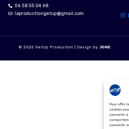
06 58 55 04 68
laproductiongetup@gmail.com
© 2025 GetUp Production | Design by
JONE
Pour offrir 
cookies pou
consentir à
comportemen
consentir o