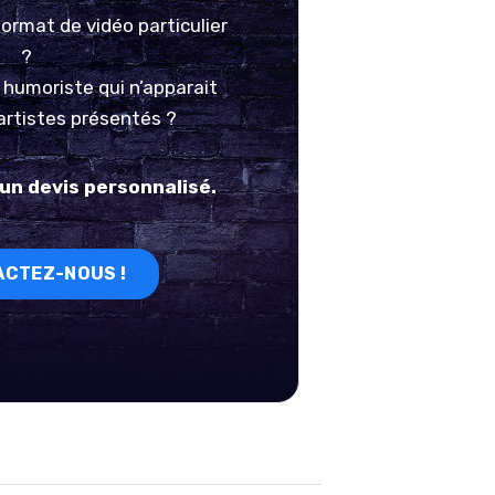
format de
vidéo particulier
?
 humoriste
qui n’apparait
artistes présentés ?
n devis personnalisé.
CTEZ-NOUS !